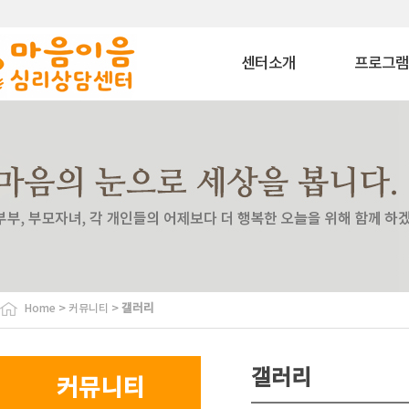
센터소개
프로그
마음이음은?
상담 프로그
내부소개
치료 프로그
비젼
상담교육 프로
이용안내
특화 프로그
찾아오시는길
심리평가 프로
코칭 프로그
자격과정 프로
사회공헌 프로
바우처 프로그
>
>
갤러리
Home
커뮤니티
특수교육대상자 
원
협력기관
갤러리
커뮤니티
협력기관