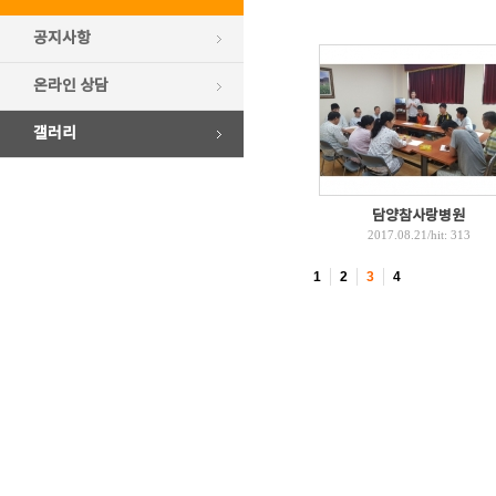
공지사항
온라인 상담
갤러리
담양참사랑병원
2017.08.21
/hit:
313
1
2
3
4