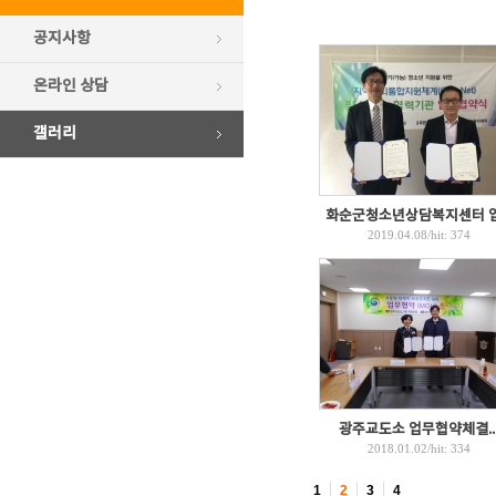
공지사항
온라인 상담
갤러리
화순군청소년상담복지센터 업.
2019.04.08
/hit:
374
광주교도소 업무협약체결..
2018.01.02
/hit:
334
1
2
3
4