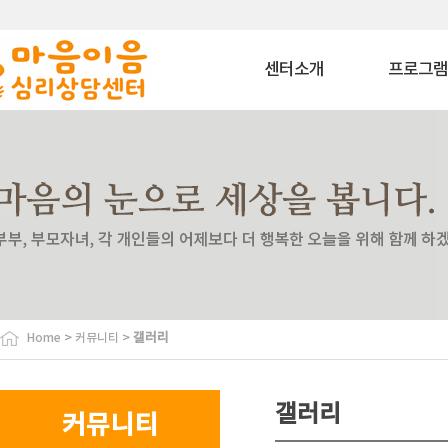
센터소개
프로그
마음이음은?
상담 프로그
내부소개
치료 프로그
비젼
상담교육 프로
이용안내
특화 프로그
찾아오시는길
심리평가 프로
코칭 프로그
자격과정 프로
사회공헌 프로
바우처 프로그
>
>
갤러리
Home
커뮤니티
특수교육대상자 
원
협력기관
갤러리
커뮤니티
협력기관