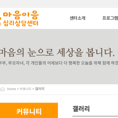
센터소개
프로그
마음이음은?
상담 프로그
내부소개
치료 프로그
비젼
상담교육 프로
이용안내
특화 프로그
찾아오시는길
심리평가 프로
코칭 프로그
자격과정 프로
사회공헌 프로
바우처 프로그
>
>
갤러리
Home
커뮤니티
특수교육대상자 
원
협력기관
갤러리
커뮤니티
협력기관