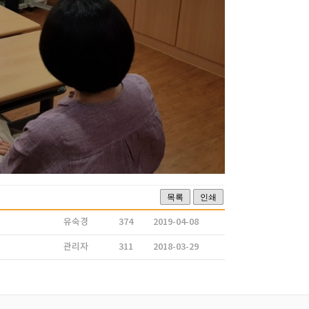
목록
인쇄
유숙경
374
2019-04-08
관리자
311
2018-03-29