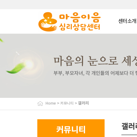
센터소개
마음이음은?
내부소개
비젼
이용안내
찾아오시는
>
>
갤러리
Home
커뮤니티
갤러
커뮤니티