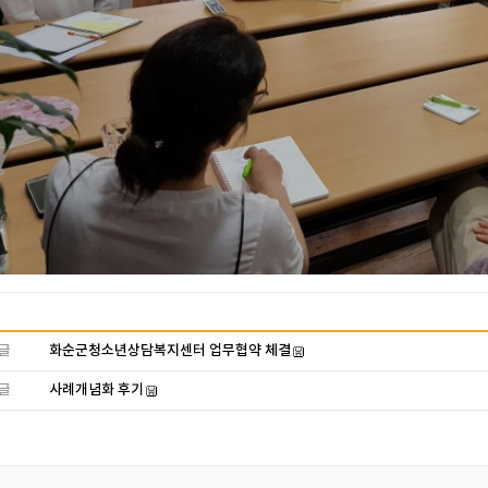
글
화순군청소년상담복지센터 업무협약 체결
글
사례개념화 후기