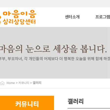
센터소개
프로그
마음이음은?
상담 프로그
내부소개
치료 프로그
비젼
상담교육 프로
이용안내
특화 프로그
찾아오시는길
심리평가 프로
코칭 프로그
자격과정 프로
사회공헌 프로
바우처 프로그
>
>
갤러리
Home
커뮤니티
특수교육대상자 
원
협력기관
갤러리
커뮤니티
협력기관