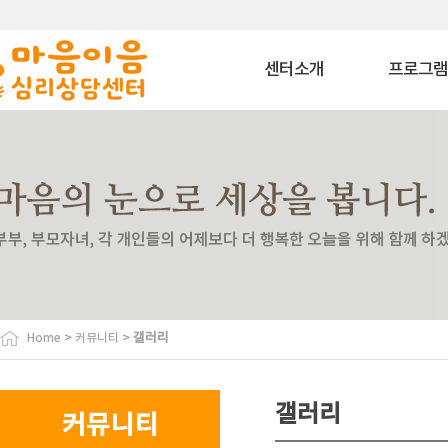
센터소개
프로그
마음이음은?
상담 프로그
내부소개
치료 프로그
비젼
상담교육 프로
이용안내
특화 프로그
찾아오시는길
심리평가 프로
코칭 프로그
자격과정 프로
사회공헌 프로
바우처 프로그
>
>
갤러리
Home
커뮤니티
특수교육대상자 
원
협력기관
갤러리
커뮤니티
협력기관