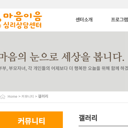
센터소개
프로그
마음이음은?
상담 프로그
내부소개
치료 프로그
비젼
상담교육 프로
이용안내
특화 프로그
찾아오시는길
심리평가 프로
코칭 프로그
자격과정 프로
사회공헌 프로
바우처 프로그
>
>
갤러리
Home
커뮤니티
특수교육대상자 
원
협력기관
갤러리
커뮤니티
협력기관