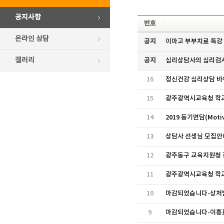
공지사항
번호
온라인 상담
공지
이마고 부부치료 특강
갤러리
공지
심리상담사의 심리검사
16
정신건강 심리상담 바
15
광주광역시교육청 학
14
2019 동기면담(Moti
13
상담사 선생님 모집안
12
광주동구 교육지원청 
11
광주광역시교육청 학
10
마감되었습니다-상처받은
9
마감되었습니다-이흥표 