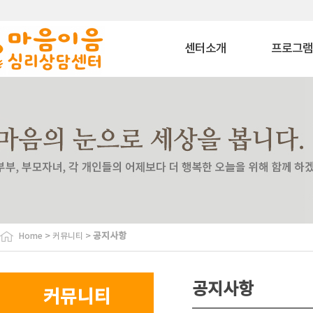
센터소개
프로그
마음이음은?
상담 프로그
내부소개
치료 프로그
비젼
상담교육 프로
이용안내
특화 프로그
찾아오시는길
심리평가 프로
코칭 프로그
자격과정 프로
사회공헌 프로
바우처 프로그
>
>
공지사항
Home
커뮤니티
특수교육대상자 
원
협력기관
공지사항
커뮤니티
협력기관