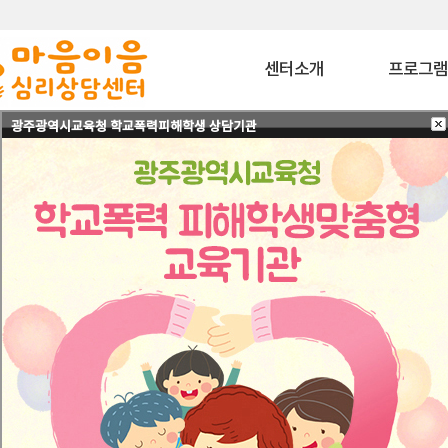
센터소개
프로그
광주광역시교육청 학교폭력피해학생 상담기관
마음이음은?
상담 프로그
내부소개
치료 프로그
비젼
상담교육 프로
이용안내
특화 프로그
찾아오시는길
심리평가 프로
코칭 프로그
자격과정 프로
사회공헌 프로
바우처 프로그
특수교육대상자 
원
협력기관
협력기관